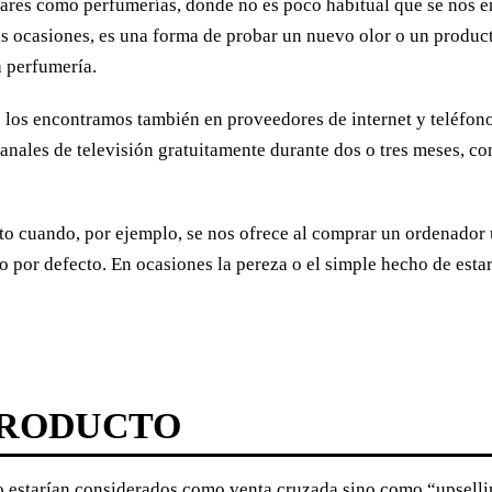
gares como perfumerías, donde no es poco habitual que se nos en
 ocasiones, es una forma de probar un nuevo olor o un produc
a perfumería.
s los encontramos también en proveedores de internet y teléfon
nales de televisión gratuitamente durante dos o tres meses, con
to cuando, por ejemplo, se nos ofrece al comprar un ordenador 
o por defecto. En ocasiones la pereza o el simple hecho de estar 
 PRODUCTO
 estarían considerados como venta cruzada sino como “upsellin