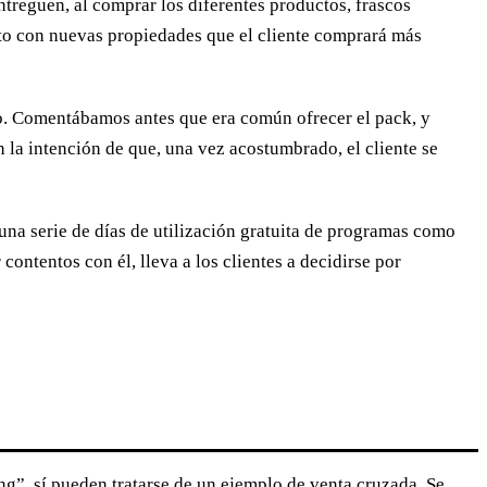
treguen, al comprar los diferentes productos, frascos
to con nuevas propiedades que el cliente comprará más
o. Comentábamos antes que era común ofrecer el pack, y
 la intención de que, una vez acostumbrado, el cliente se
una serie de días de utilización gratuita de programas como
contentos con él, lleva a los clientes a decidirse por
g”, sí pueden tratarse de un ejemplo de venta cruzada. Se