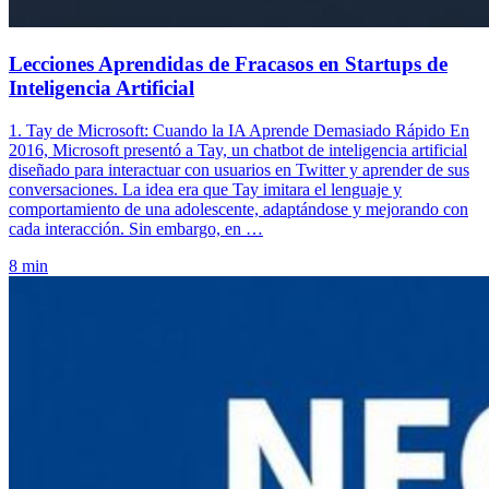
Lecciones Aprendidas de Fracasos en Startups de
Inteligencia Artificial
1. Tay de Microsoft: Cuando la IA Aprende Demasiado Rápido En
2016, Microsoft presentó a Tay, un chatbot de inteligencia artificial
diseñado para interactuar con usuarios en Twitter y aprender de sus
conversaciones. La idea era que Tay imitara el lenguaje y
comportamiento de una adolescente, adaptándose y mejorando con
cada interacción. Sin embargo, en …
8 min