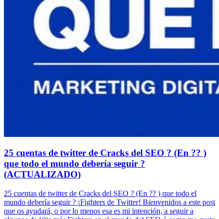
25 cuentas de twitter de Cracks del SEO ? (En ?? )
que todo el mundo debería seguir ?
(ACTUALIZADO)
25 cuentas de twitter de Cracks del SEO ? (En ?? ) que todo el
mundo debería seguir ? ¡Fighters de Twitter! Bienvenidos a este post
que os ayudará, o por lo menos esa es mi intención, a seguir a