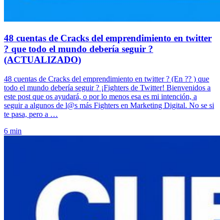
48 cuentas de Cracks del emprendimiento en twitter
? que todo el mundo debería seguir ?
(ACTUALIZADO)
48 cuentas de Cracks del emprendimiento en twitter ? (En ?? ) que
todo el mundo debería seguir ? ¡Fighters de Twitter! Bienvenidos a
este post que os ayudará, o por lo menos esa es mi intención, a
seguir a algunos de l@s más Fighters en Marketing Digital. No se si
te pasa, pero a …
6 min