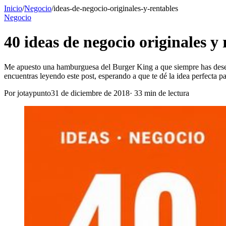
Inicio
/
Negocio
/
ideas-de-negocio-originales-y-rentables
Negocio
40 ideas de negocio originales y 
Me apuesto una hamburguesa del Burger King a que siempre has desead
encuentras leyendo este post, esperando a que te dé la idea perfecta 
Por
jotaypunto
31 de diciembre de 2018
·
33
min de lectura