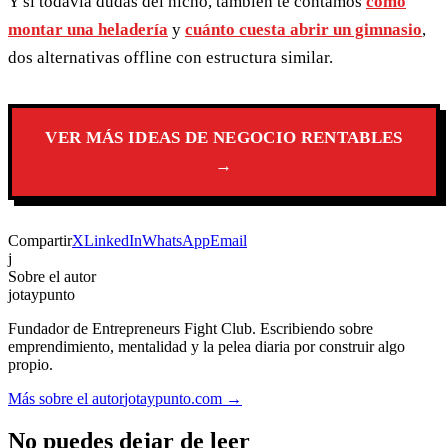
Y si todavía dudas del nicho, también te contamos
cómo
montar una heladería
y
cuánto cuesta abrir un gimnasio
,
dos alternativas offline con estructura similar.
VER MÁS IDEAS DE NEGOCIO RENTABLES
→
Compartir
X
LinkedIn
WhatsApp
Email
j
Sobre el autor
jotaypunto
Fundador de Entrepreneurs Fight Club. Escribiendo sobre
emprendimiento, mentalidad y la pelea diaria por construir algo
propio.
Más sobre el autor
jotaypunto.com →
No puedes dejar de leer