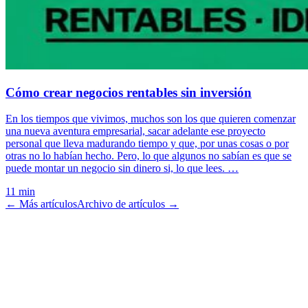
Cómo crear negocios rentables sin inversión
En los tiempos que vivimos, muchos son los que quieren comenzar
una nueva aventura empresarial, sacar adelante ese proyecto
personal que lleva madurando tiempo y que, por unas cosas o por
otras no lo habían hecho. Pero, lo que algunos no sabían es que se
puede montar un negocio sin dinero si, lo que lees. …
11 min
← Más artículos
Archivo de artículos →