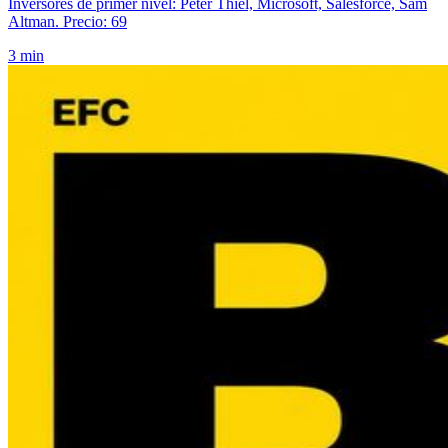
Inversores de primer nivel: Peter Thiel, Microsoft, Salesforce, Sam
Altman. Precio: 69
3 min