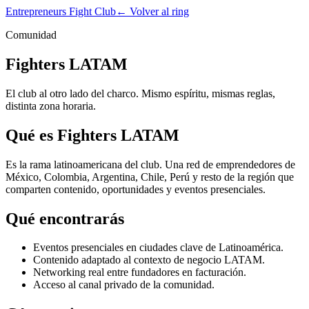
Entrepreneurs Fight Club
← Volver al ring
Comunidad
Fighters LATAM
El club al otro lado del charco. Mismo espíritu, mismas reglas,
distinta zona horaria.
Qué es Fighters LATAM
Es la rama latinoamericana del club. Una red de emprendedores de
México, Colombia, Argentina, Chile, Perú y resto de la región que
comparten contenido, oportunidades y eventos presenciales.
Qué encontrarás
Eventos presenciales en ciudades clave de Latinoamérica.
Contenido adaptado al contexto de negocio LATAM.
Networking real entre fundadores en facturación.
Acceso al canal privado de la comunidad.