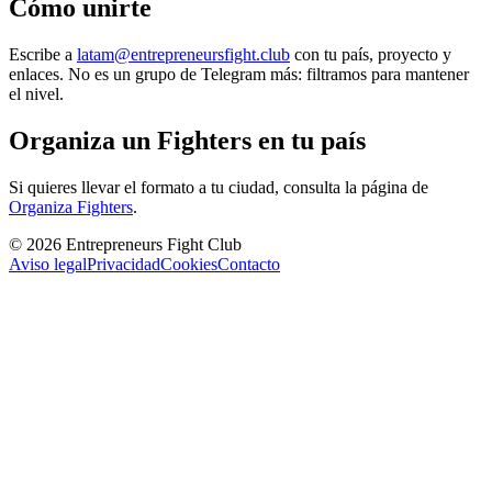
Cómo unirte
Escribe a
latam@entrepreneursfight.club
con tu país, proyecto y
enlaces. No es un grupo de Telegram más: filtramos para mantener
el nivel.
Organiza un Fighters en tu país
Si quieres llevar el formato a tu ciudad, consulta la página de
Organiza Fighters
.
©
2026
Entrepreneurs Fight Club
Aviso legal
Privacidad
Cookies
Contacto