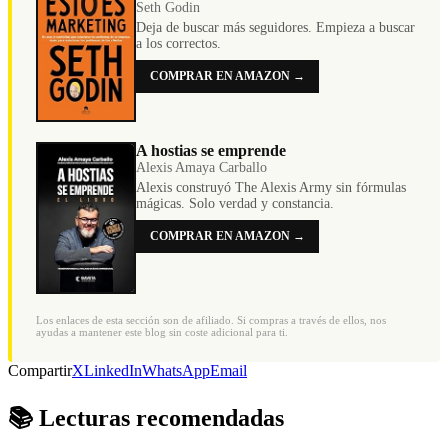
Seth Godin
Deja de buscar más seguidores. Empieza a buscar
a los correctos.
COMPRAR EN AMAZON →
A hostias se emprende
Alexis Amaya Carballo
Alexis construyó The Alexis Army sin fórmulas
mágicas. Solo verdad y constancia.
COMPRAR EN AMAZON →
Los enlaces de esta sección son de afiliado. Si compras a través de ellos, nos
ayudas a mantener este blog sin coste adicional para ti.
Compartir
X
LinkedIn
WhatsApp
Email
📚 Lecturas recomendadas