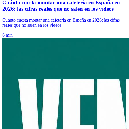
Cuánto cuesta montar una cafetería en España en
2026: las cifras reales que no salen en los vídeos
Cuánto cuesta montar una cafetería en España en 2026: las cifras
reales que no salen en los vídeos
6 min