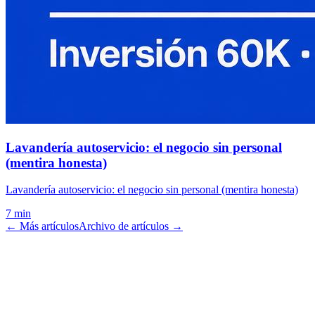
Lavandería autoservicio: el negocio sin personal
(mentira honesta)
Lavandería autoservicio: el negocio sin personal (mentira honesta)
7 min
← Más artículos
Archivo de artículos →