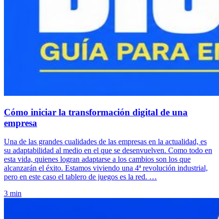
Cómo iniciar la transformación digital de una
empresa
Una de las grandes cualidades de las empresas en la actualidad, es
su adaptabilidad al medio en el que se desenvuelven. Como todo en
esta vida, quienes logran adaptarse a los cambios son los que
alcanzarán el éxito. Estamos viviendo una 4ª revolución industrial,
pero en este caso el tablero de juegos es la red. …
3 min