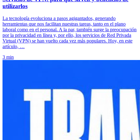
utilizarlos
La tecnología evoluciona a pasos agigantados, generando
herramientas que nos facilitan nuestras tareas, tanto en el plano
laboral como en el personal. A la par, también surge la preocupación
por la privacidad en línea y, por ello, los servicios de Red Privada
Virtual (VPN) se han vuelto cada vez más populares. Hoy, en este
artículo, …
3 min