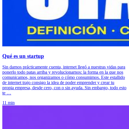
Qué es un startup
Sin darnos prácticamente cuenta, internet llegó a nuestras vidas para
ponerlo todo patas arriba y revolucionarnos: la forma en la que nos
comunicamos, nos organizamos o cómo consumimos. Este estallido
de internet trajo consigo la idea de poder emprender y crear tu
propia empresa, desde cero, con o sin ayuda. Sin embargo, todo esto
te …
11 min