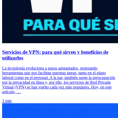
Servicios de VPN: para qué sirven y beneficios de
utilizarlos
La tecnología evoluciona a pasos agigantados, generando
herramientas que nos facilitan nuestras tareas, tanto en el plano
laboral como en el personal. A la par, también surge la preocupación
por la privacidad en línea y, por ello, los servicios de Red Privada
Virtual (VPN) se han vuelto cada vez más populares. Hoy, en este
artículo, …
3 min