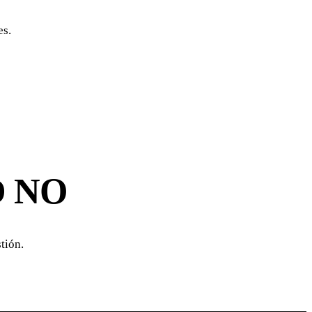
es.
D NO
tión.