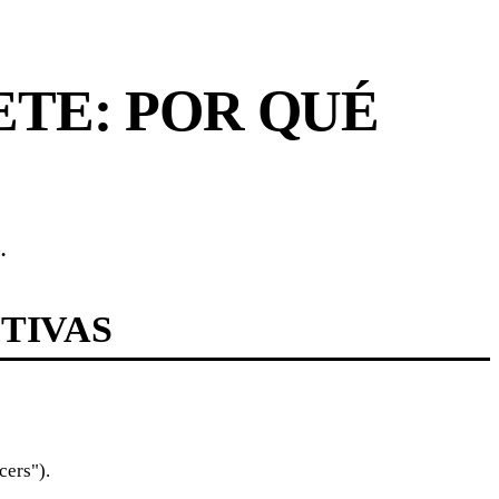
ETE: POR QUÉ
.
TIVAS
cers").