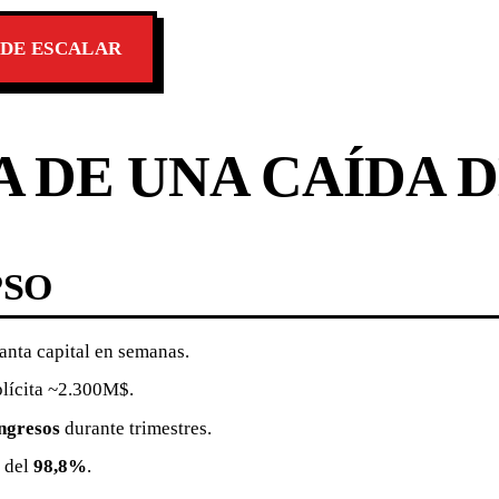
 DE ESCALAR
 DE UNA CAÍDA D
PSO
anta capital en semanas.
lícita ~2.300M$.
ngresos
durante trimestres.
a del
98,8%
.