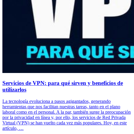
Servicios de VPN: para qué sirven y beneficios de
utilizarlos
La tecnología evoluciona a pasos agigantados, generando
herramientas que nos facilitan nuestras tareas, tanto en el plano
laboral como en el personal. A la par, también surge la preocupación
por la privacidad en línea y, por ello, los servicios de Red Privada
Virtual (VPN) se han vuelto cada vez más populares. Hoy, en este
artículo, …