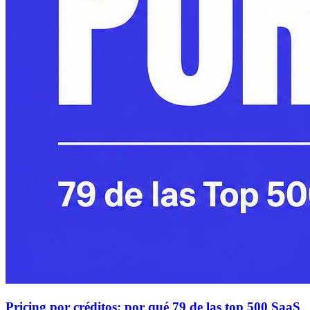
Pricing por créditos: por qué 79 de las top 500 SaaS