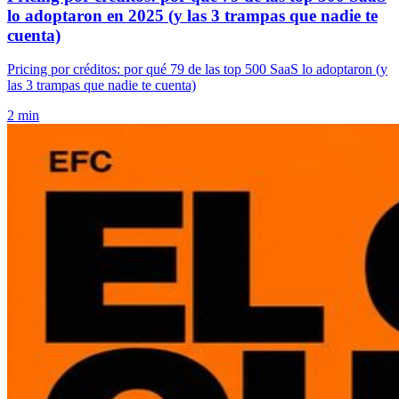
lo adoptaron en 2025 (y las 3 trampas que nadie te
cuenta)
Pricing por créditos: por qué 79 de las top 500 SaaS lo adoptaron (y
las 3 trampas que nadie te cuenta)
2 min