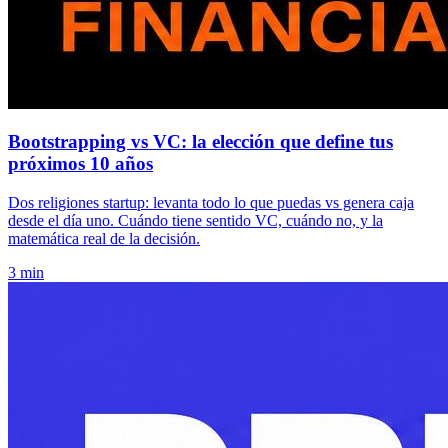
Bootstrapping vs VC: la elección que define tus
próximos 10 años
Dos religiones startup: levanta todo lo que puedas vs genera caja
desde el día uno. Cuándo tiene sentido VC, cuándo no, y la
matemática real de la decisión.
3 min