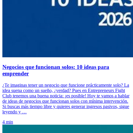
Negocios que funcionan solos: 10 ideas para
emprender
¿Te imaginas tener un negocio que funcione prácticamente solo? La
idea suena como un sueño, ¿verdad? Pues en Entrepreneurs Fight
Club tenemos una buena noticia: ¡es posible! Hoy te vamos a hablar
de ideas de negocios que funcionan solos con mínima intervención.
Si buscas más tiempo libre y quieres generar ingresos pasivos, sigue
leyendo y …
4 min