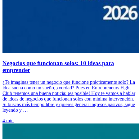
Negocios que funcionan solos: 10 ideas para
emprender
¿Te imaginas tener un negocio que funcione prácticamente solo? La
idea suena como un sueño, ¿verdad? Pues en Entrepreneurs Fight
Club tenemos una buena noticia: ¡es posible! Hoy te vamos a hablar
de ideas de negocios que funcionan solos con mínima intervención.
Si buscas más tiempo libre y quieres generar ingresos pasivos, sigue
leyendo y …
4 min