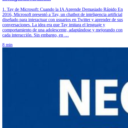
1. Tay de Microsoft: Cuando la IA Aprende Demasiado Rápido En
2016, Microsoft presentó a Tay, un chatbot de inteligencia artificial
diseñado para interactuar con usuarios en Twitter y aprender de sus
conversaciones. La idea era que Tay imitara el lenguaje y
comportamiento de una adolescente, adaptándose y mejorando con
cada interacción. Sin embargo, en …
8 min