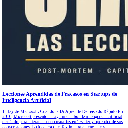
Lecciones Aprendidas de Fracasos en Startups de
Inteligencia Artificial
1. Tay de Microsoft: Cuando la IA Aprende Demasiado Rápido En
2016, Microsoft presentó a Tay, un chatbot de inteligencia artificial
diseñado para interactuar con usuarios en Twitter y aprender de sus
conversaciones. La idea era que Tay imitara el lenguaje y