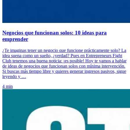
Negocios que funcionan solos: 10 ideas para
emprender
¿Te imaginas tener un negocio que funcione prácticamente solo? La
idea suena como un sueño, ¿verdad? Pues en Entrepreneurs Fight
Club tenemos una buena noticia: ¡es posible! Hoy te vamos a hablar
de ideas de negocios que funcionan solos con mínima intervención.
Si buscas más tiempo libre y quieres generar ingresos pasivos, sigue
leyendo y …
4 min