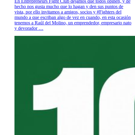
En Entrepreneurs Fight Club dejamos que todos opinen, y de
hecho nos gusta mucho que lo hagan y den sus puntos de
vista, por ello invitamos a amigos, socios y #Fighters del
mundo a que escriban algo de vez en cuando, en esta ocasión
tenemos a Raúl del Molino, un emprendedor, empresario nato
y devorador …