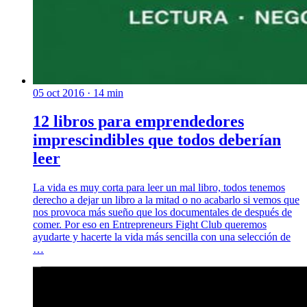
05 oct 2016
· 14 min
12 libros para emprendedores
imprescindibles que todos deberían
leer
La vida es muy corta para leer un mal libro, todos tenemos
derecho a dejar un libro a la mitad o no acabarlo si vemos que
nos provoca más sueño que los documentales de después de
comer. Por eso en Entrepreneurs Fight Club queremos
ayudarte y hacerte la vida más sencilla con una selección de
…