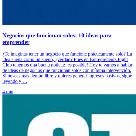
Negocios que funcionan solos: 10 ideas para
emprender
¿Te imaginas tener un negocio que funcione prácticamente solo? La
idea suena como un sueño, ¿verdad? Pues en Entrepreneurs Fight
Club tenemos una buena noticia: ¡es posible! Hoy te vamos a hablar
de ideas de negocios que funcionan solos con mínima intervención.
Si buscas más tiempo libre y quieres generar ingresos pasivos, sigue
leyendo y …
4 min