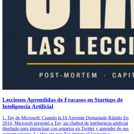
Lecciones Aprendidas de Fracasos en Startups de
Inteligencia Artificial
1. Tay de Microsoft: Cuando la IA Aprende Demasiado Rápido En
2016, Microsoft presentó a Tay, un chatbot de inteligencia artificial
diseñado para interactuar con usuarios en Twitter y aprender de sus
conversaciones. La idea era que Tay imitara el lenguaje y