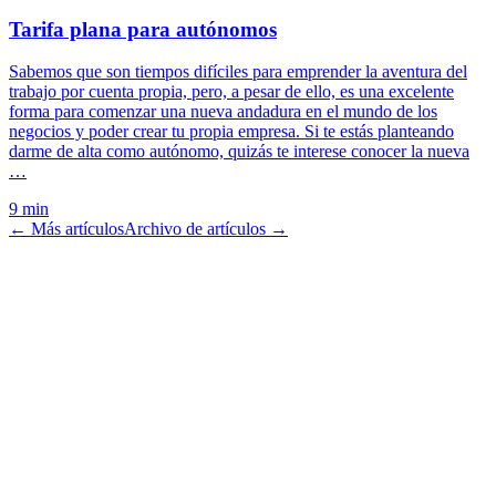
Tarifa plana para autónomos
Sabemos que son tiempos difíciles para emprender la aventura del
trabajo por cuenta propia, pero, a pesar de ello, es una excelente
forma para comenzar una nueva andadura en el mundo de los
negocios y poder crear tu propia empresa. Si te estás planteando
darme de alta como autónomo, quizás te interese conocer la nueva
…
9 min
← Más artículos
Archivo de artículos →