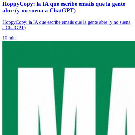
HoppyCopy: la IA que escribe emails que la gente
abre (y no suena a ChatGPT)
HoppyCopy: la IA que escribe emails que la gente abre (y no suena
a ChatGPT)
10 min